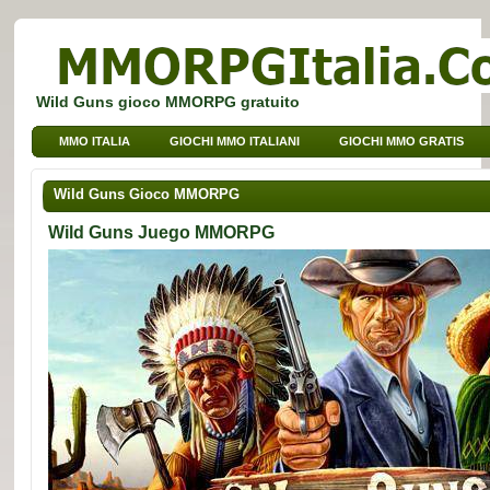
Wild Guns gioco MMORPG gratuito
MMO ITALIA
GIOCHI MMO ITALIANI
GIOCHI MMO GRATIS
GIOCHI BROWSER MMO
GIOCHI MMO PER BAMBINI
Wild Guns Gioco MMORPG
GIOCHI MMO DI SPORT
Wild Guns Juego MMORPG