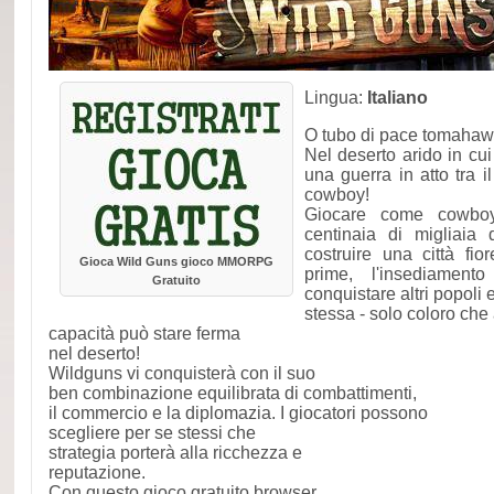
Lingua:
Italiano
O tubo di pace tomaha
Nel deserto arido in cui
una guerra in atto tra i
cowboy!
Giocare come cowboy,
centinaia di migliaia 
costruire una città fio
Gioca Wild Guns gioco MMORPG
prime, l'insediamento
Gratuito
conquistare altri popoli e
stessa - solo coloro ch
capacità può stare ferma
nel deserto!
Wildguns vi conquisterà con il suo
ben combinazione equilibrata di combattimenti,
il commercio e la diplomazia. I giocatori possono
scegliere per se stessi che
strategia porterà alla ricchezza e
reputazione.
Con questo gioco gratuito browser