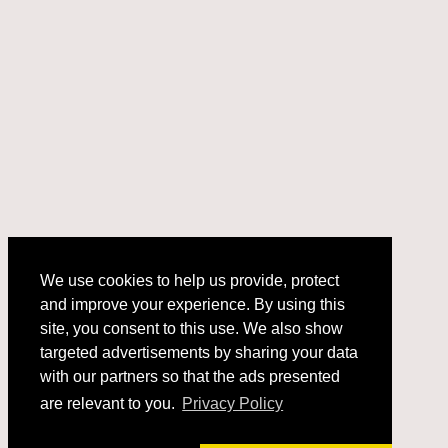
We use cookies to help us provide, protect
and improve your experience. By using this
We use cookies to help us provide, protect
site, you consent to this use. We also show
and improve your experience. By using this
targeted advertisements by sharing your data
site, you consent to this use. We also show
with our partners so that the ads presented
targeted advertisements by sharing your data
with our partners so that the ads presented
are relevant to you.
Privacy Policy
are relevant to you.
Privacy Policy
Got it!