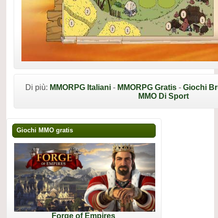
Di più:
MMORPG Italiani
-
MMORPG Gratis
-
Giochi B
MMO Di Sport
Giochi MMO gratis
Forge of Empires