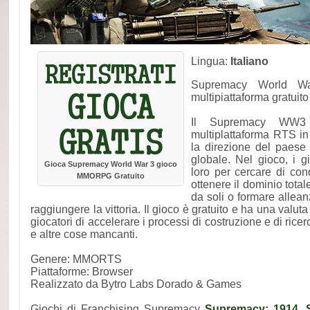
Lingua:
Italiano
Supremacy World 
multipiattaforma gratuit
Il Supremacy WW
multiplattaforma RTS in
la direzione del paese a
globale. Nel gioco, i g
Gioca Supremacy World War 3 gioco
loro per cercare di con
MMORPG Gratuito
ottenere il dominio tota
da soli o formare allea
raggiungere la vittoria. Il gioco è gratuito e ha una valu
giocatori di accelerare i processi di costruzione e di ricer
e altre cose mancanti.
Genere: MMORTS
Piattaforme: Browser
Realizzato da Bytro Labs Dorado & Games
Giochi di Franchising Supremacy
Supremacy: 1914
,