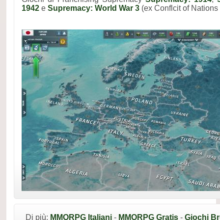
1942
e
Supremacy: World War 3
(ex Conflcit of Nations
Di più:
MMORPG Italiani
-
MMORPG Gratis
-
Giochi B