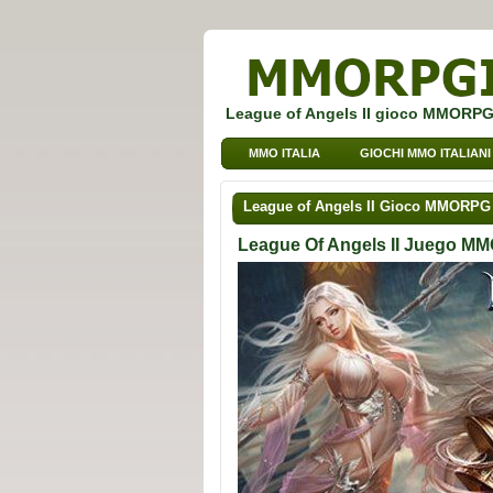
League of Angels II gioco MMORPG 
MMO ITALIA
GIOCHI MMO ITALIANI
League of Angels II Gioco MMORPG
League Of Angels II Juego 