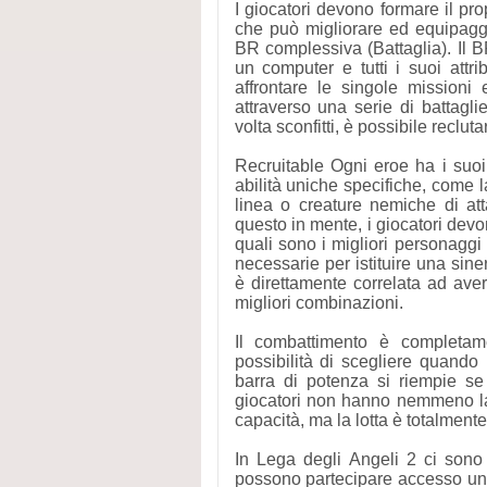
I giocatori devono formare il pro
che può migliorare ed equipagg
BR complessiva (Battaglia). Il 
un computer e tutti i suoi attri
affrontare le singole missioni
attraverso una serie di battagli
volta sconfitti, è possibile reclut
Recruitable Ogni eroe ha i suoi a
abilità uniche specifiche, come l
linea o creature nemiche di at
questo in mente, i giocatori devo
quali sono i migliori personaggi 
necessarie per istituire una siner
è direttamente correlata ad aver
migliori combinazioni.
Il combattimento è completame
possibilità di scegliere quando u
barra di potenza si riempie s
giocatori non hanno nemmeno la 
capacità, ma la lotta è totalmente
In Lega degli Angeli 2 ci sono d
possono partecipare accesso una 