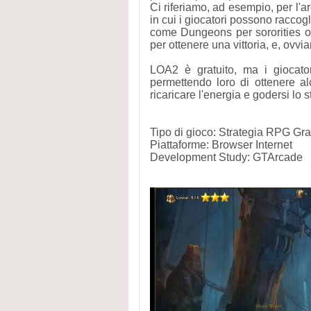
Ci riferiamo, ad esempio, per l'
in cui i giocatori possono raccogl
come Dungeons per sororities o 
per ottenere una vittoria, e, ovvia
LOA2 è gratuito, ma i giocator
permettendo loro di ottenere a
ricaricare l'energia e godersi lo s
Tipo di gioco: Strategia RPG Grat
Piattaforme: Browser Internet
Development Study: GTArcade