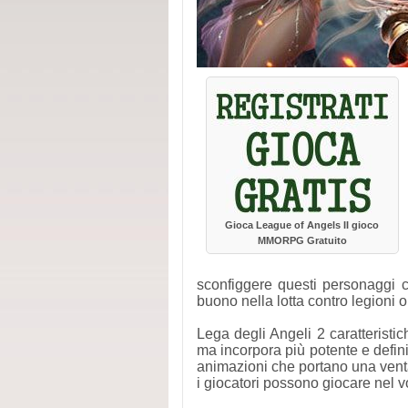
Gioca League of Angels II gioco
MMORPG Gratuito
sconfiggere questi personaggi ca
buono nella lotta contro legioni o
Lega degli Angeli 2 caratteristic
ma incorpora più potente e defini
animazioni che portano una venta
i giocatori possono giocare nel v