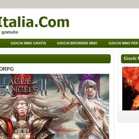
gratuito
GIOCHI MMO GRATIS
GIOCHI BROWSER MMO
GIOCHI MMO PER
Giochi 
MMORPG