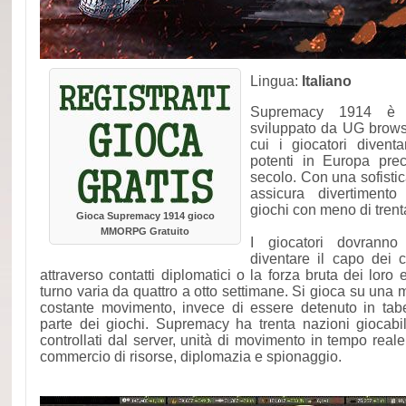
Lingua:
Italiano
Supremacy 1914 è 
sviluppato da UG browse
cui i giocatori divent
potenti in Europa prec
secolo. Con una sofistica
assicura divertiment
giochi con meno di trent
Gioca Supremacy 1914 gioco
MMORPG Gratuito
I giocatori dovranno 
diventare il capo dei c
attraverso contatti diplomatici o la forza bruta dei loro 
turno varia da quattro a otto settimane. Si gioca su una 
costante movimento, invece di essere detenuto in tab
parte dei giochi. Supremacy ha trenta nazioni giocabili 
controllati dal server, unità di movimento in tempo real
commercio di risorse, diplomazia e spionaggio.