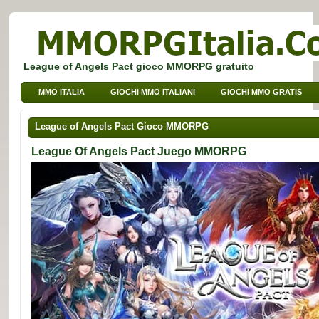
League of Angels Pact gioco MMORPG gratuito
MMO ITALIA
GIOCHI MMO ITALIANI
GIOCHI MMO GRATIS
GIOCHI BROWSER MMO
GIOCHI MMO PER BAMBINI
League of Angels Pact Gioco MMORPG
GIOCHI MMO DI SPORT
League Of Angels Pact Juego MMORPG