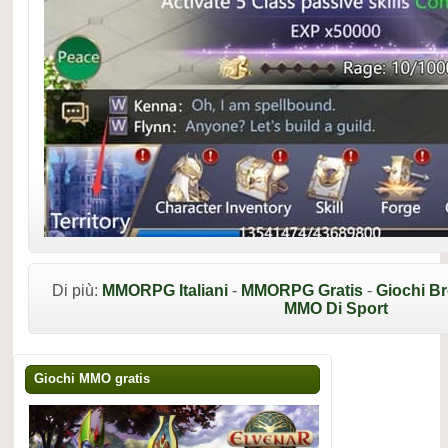
Di più:
MMORPG Italiani
-
MMORPG Gratis
-
Giochi B
MMO Di Sport
Giochi MMO gratis