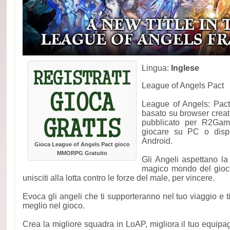
Lingua:
Inglese
League of Angels Pact
League of Angels: Pac
basato su browser cre
pubblicato per R2Game
giocare su PC o dispo
Android.
Gioca League of Angels Pact gioco
MMORPG Gratuito
Gli Angeli aspettano la
magico mondo del gioc
unisciti alla lotta contro le forze del male, per vincere.
Evoca gli angeli che ti supporteranno nel tuo viaggio e 
meglio nel gioco.
Crea la migliore squadra in LoAP, migliora il tuo equipag