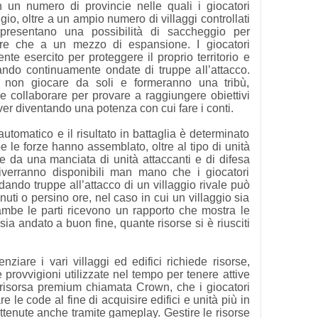
 un numero di provincie nelle quali i giocatori
ggio, oltre a un ampio numero di villaggi controllati
ppresentano una possibilità di saccheggio per
ltre che a un mezzo di espansione. I giocatori
te esercito per proteggere il proprio territorio e
dando continuamente ondate di truppe all’attacco.
di non giocare da soli e formeranno una tribù,
e collaborare per provare a raggiungere obiettivi
er diventando una potenza con cui fare i conti.
tomatico e il risultato in battaglia è determinato
 le forze hanno assemblato, oltre al tipo di unità
e da una manciata di unità attaccanti e di difesa
diverranno disponibili man mano che i giocatori
ando truppe all’attacco di un villaggio rivale può
uti o persino ore, nel caso in cui un villaggio sia
rambe le parti ricevono un rapporto che mostra le
 sia andato a buon fine, quante risorse si è riusciti
nziare i vari villaggi ed edifici richiede risorse,
e provvigioni utilizzate nel tempo per tenere attive
 risorsa premium chiamata Crown, che i giocatori
 le code al fine di acquisire edifici e unità più in
ttenute anche tramite gameplay. Gestire le risorse