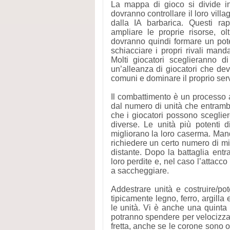
La mappa di gioco si divide in
dovranno controllare il loro villa
dalla IA barbarica. Questi ra
ampliare le proprie risorse, o
dovranno quindi formare un poten
schiacciare i propri rivali man
Molti giocatori sceglieranno 
un’alleanza di giocatori che dev
comuni e dominare il proprio serv
Il combattimento è un processo au
dal numero di unità che entrambe
che i giocatori possono sceglier
diverse. Le unità più potenti 
migliorano la loro caserma. Mand
richiedere un certo numero di min
distante. Dopo la battaglia ent
loro perdite e, nel caso l’attacco
a saccheggiare.
Addestrare unità e costruire/pote
tipicamente legno, ferro, argilla 
le unità. Vi è anche una quinta
potranno spendere per velocizzare
fretta, anche se le corone sono o