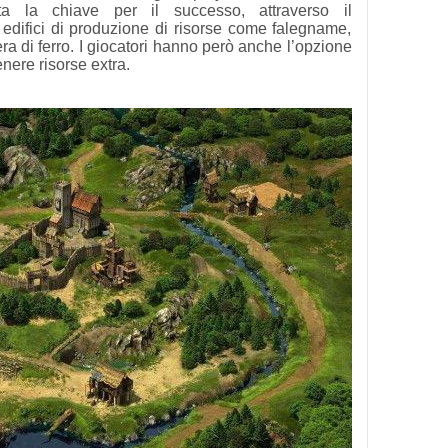
ta la chiave per il successo, attraverso il
 edifici di produzione di risorse come falegname,
iera di ferro. I giocatori hanno però anche l’opzione
nere risorse extra.