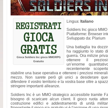
Lingua:
Italiano
Soldiers Inc gioco MMO
Piattaforme: Browser int
Sviluppato da: Plarium
Una battaglia tra dozzi
ha raggiunto lo stato d
guerra. Ora milizie priv
Gioca Soldiers Inc gioco MMORPG
ottenere il preziosi
Gratuito
un’enorme quantitati
recentemente scoperto
stabilire una base operativa e ottenere i preziosi minerali
mezzo. Non sarete però gli unici a desiderare que
difendere il vostro territorio e la vostra base oltre a spa
stringere importanti alleanze.
Soldiers Inc è un MMO strategico accessibile tramite 
bisogno di scaricare alcun client. Il gioco ruota attor
costruzione edifici e addestramento di unità militar
Nonostante il gioco sia gratuito vi è l’opzione di una ris