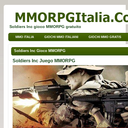
Soldiers Inc gioco MMORPG gratuito
MMO ITALIA
GIOCHI MMO ITALIANI
GIOCHI MMO GRATIS
GIOCHI BROWSER MMO
GIOCHI MMO PER BAMBINI
Soldiers Inc Gioco MMORPG
GIOCHI MMO DI SPORT
Soldiers Inc Juego MMORPG