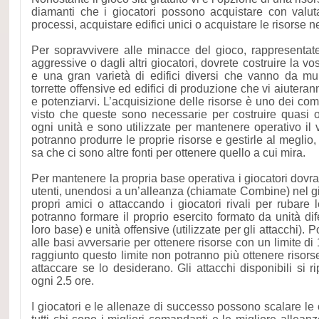
diamanti che i giocatori possono acquistare con valut
processi, acquistare edifici unici o acquistare le risorse 
Per sopravvivere alle minacce del gioco, rappresenta
aggressive o dagli altri giocatori, dovrete costruire la v
e una gran varietà di edifici diversi che vanno da mu
torrette offensive ed edifici di produzione che vi aiutera
e potenziarvi. L’acquisizione delle risorse è uno dei co
visto che queste sono necessarie per costruire quasi o
ogni unità e sono utilizzate per mantenere operativo il vo
potranno produrre le proprie risorse e gestirle al megl
sa che ci sono altre fonti per ottenere quello a cui mira.
Per mantenere la propria base operativa i giocatori dovran
utenti, unendosi a un’alleanza (chiamate Combine) nel 
propri amici o attaccando i giocatori rivali per rubare le
potranno formare il proprio esercito formato da unità di
loro base) e unità offensive (utilizzate per gli attacchi). 
alle basi avversarie per ottenere risorse con un limite di
raggiunto questo limite non potranno più ottenere risor
attaccare se lo desiderano. Gli attacchi disponibili si ri
ogni 2.5 ore.
I giocatori e le allenaze di successo possono scalare le 