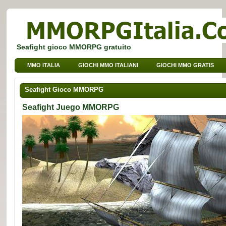
Seafight gioco MMORPG gratuito
MMO ITALIA
GIOCHI MMO ITALIANI
GIOCHI MMO GRATIS
GIOCHI BROWSER MMO
GIOCHI MMO PER BAMBINI
Seafight Gioco MMORPG
GIOCHI MMO DI SPORT
Seafight Juego MMORPG