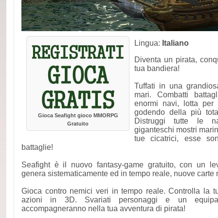
Lingua:
Italiano
Diventa un pirata, conqu
tua bandiera!
Tuffati in una grandio
mari. Combatti battag
enormi navi, lotta per
godendo della più tota
Gioca Seafight gioco MMORPG
Distruggi tutte le n
Gratuito
giganteschi mostri marin
tue cicatrici, esse s
battaglie!
Seafight è il nuovo fantasy-game gratuito, con un le
genera sistematicamente ed in tempo reale, nuove carte m
Gioca contro nemici veri in tempo reale. Controlla la 
azioni in 3D. Svariati personaggi e un equipa
accompagneranno nella tua avventura di pirata!