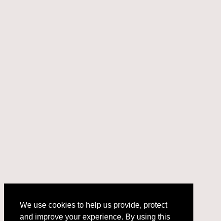
We use cookies to help us provide, protect
and improve your experience. By using this
We use cookies to help us provide, protect
site, you consent to this use. We also show
and improve your experience. By using this