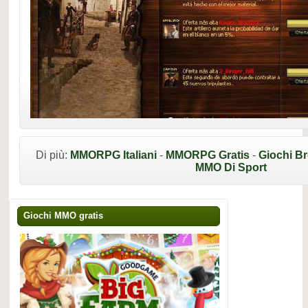
Di più:
MMORPG Italiani
-
MMORPG Gratis
-
Giochi B
MMO Di Sport
Giochi MMO gratis