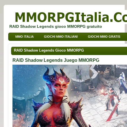
RAID Shadow Legends gioco MMORPG gratuito
MMO ITALIA
GIOCHI MMO ITALIANI
GIOCHI MMO GRATIS
GIOCHI BROWSER MMO
GIOCHI MMO PER BAMBINI
RAID Shadow Legends Gioco MMORPG
GIOCHI MMO DI SPORT
RAID Shadow Legends Juego MMORPG