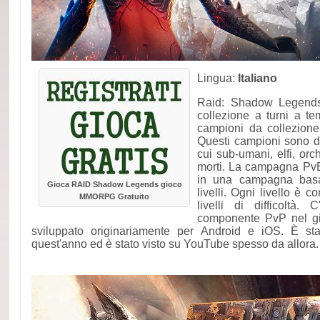
Lingua:
Italiano
Raid: Shadow Legends
collezione a turni a t
campioni da collezione 
Questi campioni sono dis
cui sub-umani, elfi, orc
morti. La campagna PvE
in una campagna basa
Gioca RAID Shadow Legends gioco
livelli. Ogni livello è 
MMORPG Gratuito
livelli di difficoltà
componente PvP nel gi
sviluppato originariamente per Android e iOS. È stato
quest'anno ed è stato visto su YouTube spesso da allora.