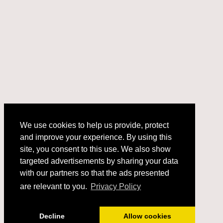
We use cookies to help us provide, protect
and improve your experience. By using this
We use cookies to help us provide, protect
site, you consent to this use. We also show
and improve your experience. By using this
targeted advertisements by sharing your data
site, you consent to this use. We also show
with our partners so that the ads presented
targeted advertisements by sharing your data
with our partners so that the ads presented
are relevant to you.
Privacy Policy
are relevant to you.
Privacy Policy
Got it!
Decline
Allow cookies