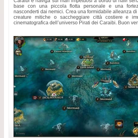
Caraibi e naviga sui mari impetuosi a bordo di navi senz
base con una piccola flotta personale e una forte
nasconderti dai nemici. Crea una formidabile alleanza di p
creature mitiche o saccheggiare città costiere e imm
cinematografica dell’universo Pirati dei Caraibi. Buon v