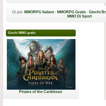
Di più:
MMORPG Italiani
-
MMORPG Gratis
-
Giochi B
MMO Di Sport
Giochi MMO gratis
Pirates of the Caribbean