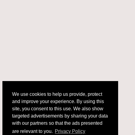
We use cookies to help us provide, protect
and improve your experience. By using this
We use cookies to help us provide, protect
site, you consent to this use. We also show
and improve your experience. By using this
targeted advertisements by sharing your data
site, you consent to this use. We also show
with our partners so that the ads presented
targeted advertisements by sharing your data
with our partners so that the ads presented
are relevant to you.
Privacy Policy
are relevant to you.
Privacy Policy