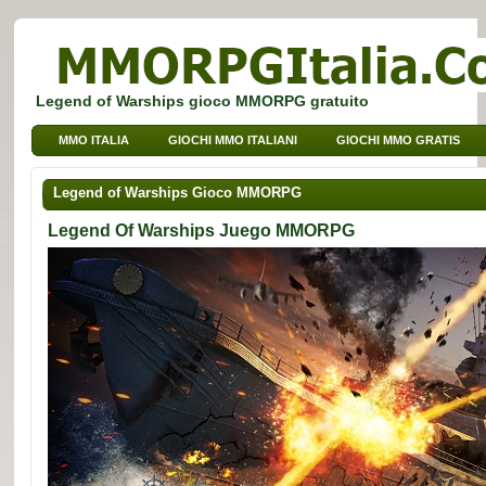
Legend of Warships gioco MMORPG gratuito
MMO ITALIA
GIOCHI MMO ITALIANI
GIOCHI MMO GRATIS
GIOCHI BROWSER MMO
GIOCHI MMO PER BAMBINI
Legend of Warships Gioco MMORPG
GIOCHI MMO DI SPORT
Legend Of Warships Juego MMORPG