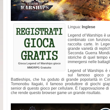
Lingua:
Inglese
Legend of Warships è un
combinato con funzion
raccolta carte. In Leg
grande varietà di replic
Seconda Guerra Mondia
storiche di quel tempo 
immergersi nelle battagl
Gioca Legend of Warships gioco
MMORPG Gratuito
Legend of Warships è 
sul famoso gioco pe
Battleships, che ha goduto di grande popolarità in C
Tomonobu Itagaki, il famoso produttore di giochi gia
senior di questo gioco per cellulare. È l'approvazione d
che rende questo browser game un grande risultato.