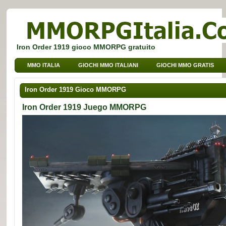
Iron Order 1919 gioco MMORPG gratuito
MMO ITALIA
GIOCHI MMO ITALIANI
GIOCHI MMO GRATIS
GIOCHI BROWSER MMO
GIOCHI MMO PER BAMBINI
Iron Order 1919 Gioco MMORPG
GIOCHI MMO DI SPORT
Iron Order 1919 Juego MMORPG