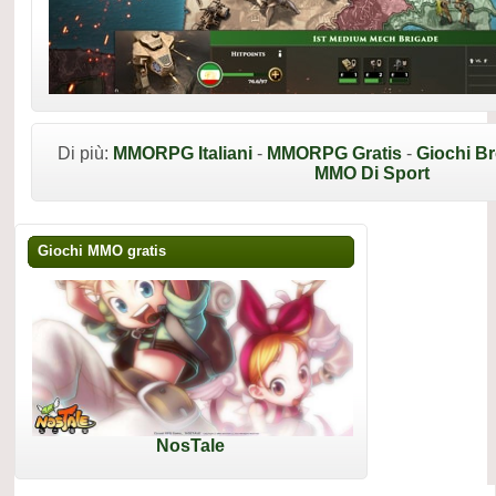
Di più:
MMORPG Italiani
-
MMORPG Gratis
-
Giochi B
MMO Di Sport
Giochi MMO gratis
NosTale