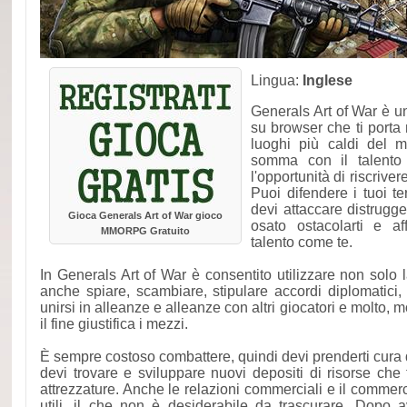
Lingua:
Inglese
Generals Art of War è u
su browser che ti porta 
luoghi più caldi del m
somma con il talento 
l'opportunità di riscrive
Puoi difendere i tuoi te
devi attaccare distrug
Gioca Generals Art of War gioco
osato ostacolarti e a
MMORPG Gratuito
talento come te.
In Generals Art of War è consentito utilizzare non solo l
anche spiare, scambiare, stipulare accordi diplomatici, 
unirsi in alleanze e alleanze con altri giocatori e molto, m
il fine giustifica i mezzi.
È sempre costoso combattere, quindi devi prenderti cura 
devi trovare e sviluppare nuovi depositi di risorse che 
attrezzature. Anche le relazioni commerciali e il commerc
utili, il che non è desiderabile da trascurare. Dopo 