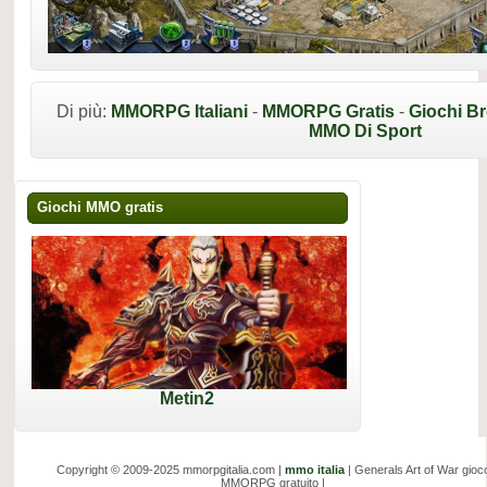
Di più:
MMORPG Italiani
-
MMORPG Gratis
-
Giochi B
MMO Di Sport
Giochi MMO gratis
Metin2
Copyright © 2009-2025 mmorpgitalia.com |
mmo italia
| Generals Art of War gioc
MMORPG gratuito |