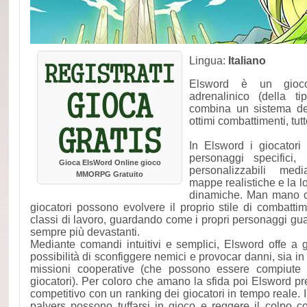
Lingua:
Italiano
Elsword è un gioco 
adrenalinico (della t
combina un sistema de
ottimi combattimenti, tutt
In Elsword i giocatori
personaggi specifici
Gioca ElsWord Online gioco
personalizzabili medi
MMORPG Gratuito
mappe realistiche e la l
dinamiche. Man mano ch
giocatori possono evolvere il proprio stile di combatt
classi di lavoro, guardando come i propri personaggi g
sempre più devastanti.
Mediante comandi intuitivi e semplici, Elsword offe a gioc
possibilità di sconfiggere nemici e provocar danni, sia in m
missioni cooperative (che possono essere compiute i
giocatori). Per coloro che amano la sfida poi Elsword 
competitivo con un ranking dei giocatori in tempo reale. 
palyers possono tuffarsi in gioco e reggere il colpo con