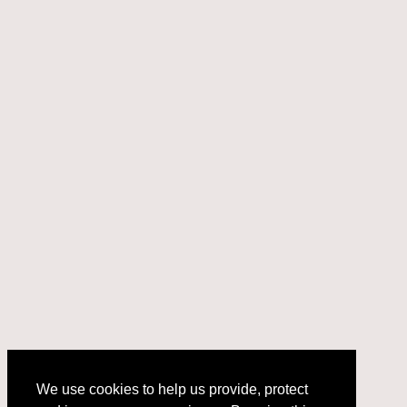
We use cookies to help us provide, protect
and improve your experience. By using this
We use cookies to help us provide, protect