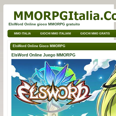
ElsWord Online gioco MMORPG gratuito
MMO ITALIA
GIOCHI MMO ITALIANI
GIOCHI MMO GRATIS
GIOCHI BROWSER MMO
GIOCHI MMO PER BAMBINI
ElsWord Online Gioco MMORPG
GIOCHI MMO DI SPORT
ElsWord Online Juego MMORPG