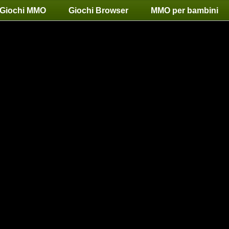
Giochi MMO
Giochi Browser
MMO per bambini